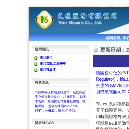
返回首頁
料
更新日期：201
應用資訊
產品應用
產品異動/工程變更
產品可靠度
德國喜可仕的 SJ78L
Regulator)，
特賣消息
密度的 SM78L12
員或來電敝司02-
有鉛庫存現貨清倉特賣中：這些商品
庫存保存狀況良好，功能正常， 歡迎
零售商、校園實習專案整批購買，價
78Lxx 系列穩
格可議， 意者請來電(02-2999-
電子穩壓元件。
6757，分機23，陳小姐)洽詢。
用時顯得格外耐用
就能提供遠超過傳統以
關於SECOS