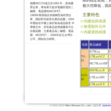
路的穩定效能，其輸出阻抗
德國SECOS成立於1960 年，原為國
都大符降低，因
營企業，專為軍方提供電腦所需的二
極體、電晶體與MOSFET。
主要特色
1989年東西德合併後轉型為民營企
業，開始對外販售生產的晶圓；2004
☆內建短路保護
年開始在中國上海封裝為成品販售 半
☆無需額外元件
導體元件，所有產品使用德國喜可仕
自製晶圓，主要產品為二極體、電晶
☆內建過熱保護
體、MOSFET； 2006年設立台灣分
公司，開始在台銷售。
包裝
產品編號
SJ78Lxx
S
TO-
L78LxxACZ
92
MC78LxxABP
SM78Lxx-B
S
SOT-
L78LxxABU
89
L78LxxACU
© 2011-2024
Wen Sheuan Co., Ltd.
| 設計者:
stylesh