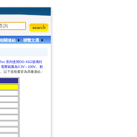
相關連結
聯繫文選
47xx 系列使用DO-41G玻璃封
，電壓範圍為3.3V～100V。 歡
介
。以下規格書皆為原廠連結：