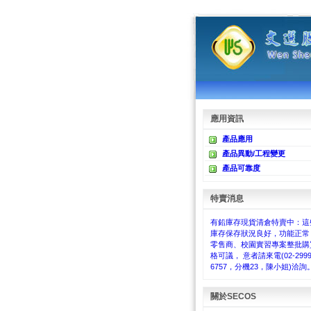
應用資訊
產品應用
產品異動/工程變更
產品可靠度
特賣消息
有鉛庫存現貨清倉特賣中：這
庫存保存狀況良好，功能正常
零售商、校園實習專案整批購
格可議， 意者請來電(02-2999
6757，分機23，陳小姐)洽詢
關於SECOS