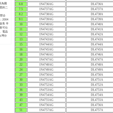
原為國
6.8
1N4736AG
DL4736A
需的二
7.5
1N4737AG
DL4737A
8.2
1N4738AG
DL4738A
民營企
9.1
1N4739AG
DL4739A
2004
販售 半
10
1N4740AG
DL4740A
喜可仕
11
1N4741AG
DL4741A
、電晶
12
1N4742AG
DL4742A
立台灣分
13
1N4743AG
DL4743A
15
1N4744AG
DL4744A
16
1N4745AG
DL4745A
18
1N4746AG
DL4746A
20
1N4747AG
DL4747A
22
1N4748AG
DL4748A
24
1N4749AG
DL4749A
27
1N4750AG
DL4750A
30
1N4751AG
DL4751A
33
1N4752AG
DL4752A
36
1N4753AG
DL4753A
39
1N4754AG
DL4754A
43
1N4755AG
DL4755A
47
1N4756AG
DL4756A
51
1N4757AG
DL4757A