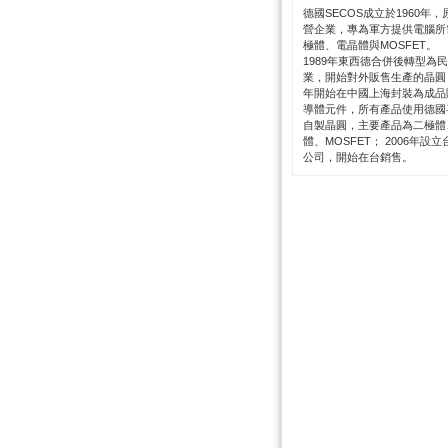
德國SECOS成立於1960年，
營企業，專為軍方提供電腦所
極體、電晶體與MOSFET。
1989年東西德合併後轉型為
業，開始對外販售生產的晶圓；
年開始在中國上海封裝為成品
導體元件，所有產品使用德國
自製晶圓，主要產品為二極體
體、MOSFET； 2006年設
公司，開始在台銷售。