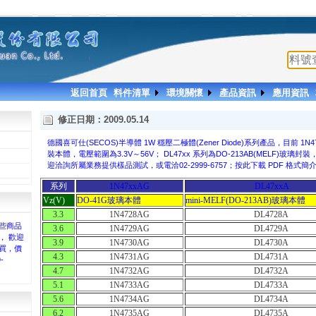
返回首頁
料件清單
環境關懷
產品資訊
應用資訊
修正日期：2009.05.14
德國喜可仕(SECOS)半導體 1W 穩壓二極體(Zener Diode)系列產品，目前 1N
裝本體，電壓範圍為3.3V～56V； DL47xx 系列為DO-213AB(MELF)玻璃封裝
迎洽詢所屬業務提供樣品測試，或電洽02-2999-6757；按此下載 PDF 格式簡
系列
1N47xxAG
DL47xxA
Vz(V)
DO-41G玻璃本體
mini-MELF(DO-213AB)玻璃本體
3.3
1N4728AG
DL4728A
些商品
3.6
1N4729AG
DL4729A
， 歡迎
3.9
1N4730AG
DL4730A
買，價
4.3
1N4731AG
DL4731A
-
4.7
1N4732AG
DL4732A
。
5.1
1N4733AG
DL4733A
5.6
1N4734AG
DL4734A
6.2
1N4735AG
DL4735A