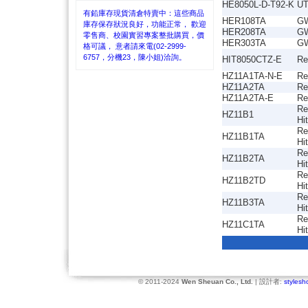
HE8050L-D-T92-K
U
有鉛庫存現貨清倉特賣中：這些商品
HER108TA
G
庫存保存狀況良好，功能正常， 歡迎
HER208TA
G
零售商、校園實習專案整批購買，價
HER303TA
G
格可議， 意者請來電(02-2999-
6757，分機23，陳小姐)洽詢。
HIT8050CTZ-E
Re
HZ11A1TA-N-E
Re
HZ11A2TA
Re
HZ11A2TA-E
Re
Re
HZ11B1
Hi
Re
HZ11B1TA
Hi
Re
HZ11B2TA
Hi
Re
HZ11B2TD
Hi
Re
HZ11B3TA
Hi
Re
HZ11C1TA
Hi
© 2011-2024
Wen Sheuan Co., Ltd.
| 設計者:
stylesh